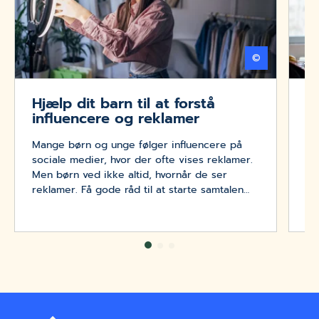
©
Getty Imag
Hjælp dit barn til at forstå
S
influencere og reklamer
Ho
Mange børn og unge følger influencere på
ka
sociale medier, hvor der ofte vises reklamer.
sp
Men børn ved ikke altid, hvornår de ser
reklamer. Få gode råd til at starte samtalen
om influencere og reklamer her.