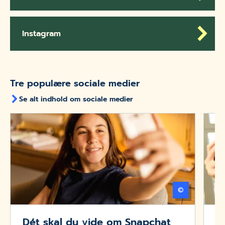
Instagram
Tre populære sociale medier
Se alt indhold om sociale medier
©
Getty Imag
Dét skal du vide om Snapchat
H