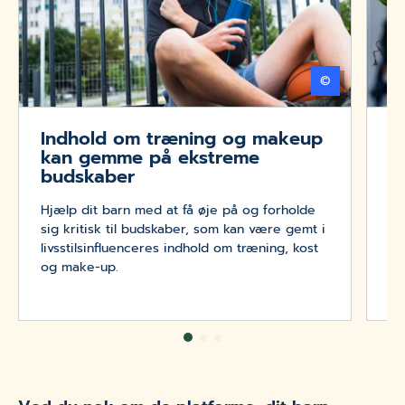
©
Getty Imag
Indhold om træning og makeup
B
kan gemme på ekstreme
i
budskaber
Bø
Hjælp dit barn med at få øje på og forholde
bø
sig kritisk til budskaber, som kan være gemt i
sv
livsstilsinfluenceres indhold om træning, kost
in
og make-up.