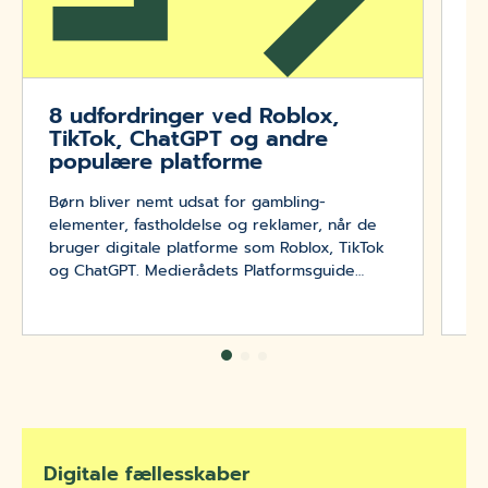
8 udfordringer ved Roblox,
TikTok, ChatGPT og andre
populære platforme
Børn bliver nemt udsat for gambling-
elementer, fastholdelse og reklamer, når de
bruger digitale platforme som Roblox, TikTok
og ChatGPT. Medierådets Platformsguide
hjælper dig med at forstå de mest populære
spilplatforme og sociale medier blandt børn
og unge og de udfordringer og risici, der
følger med.
Digitale fællesskaber